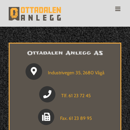
Skip
to
content
Ottadalen Anlegg AS
Industrivegen 35, 2680 Vågå
Tlf. 61 23 72 45
Fax. 61 23 89 95